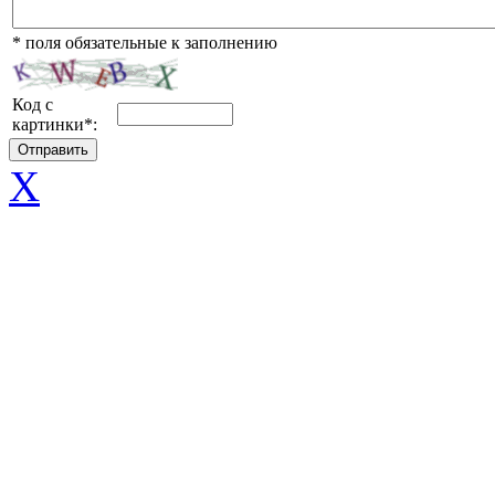
*
поля обязательные к заполнению
Код с
картинки
*
:
X